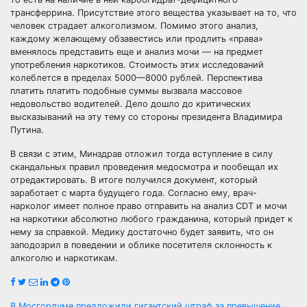
трансферрина. Присутствие этого вещества указывает на то, что
человек страдает алкоголизмом. Помимо этого анализ,
каждому желающему обзавестись или продлить «права»
вменялось представить еще и анализ мочи — на предмет
употребления наркотиков. Стоимость этих исследований
колеблется в пределах 5000—8000 рублей. Перспектива
платить платить подобные суммы вызвала массовое
недовольство водителей. Дело дошло до критических
высказываний на эту тему со стороны президента Владимира
Путина.
В связи с этим, Минздрав отложил тогда вступление в силу
скандальных правил проведения медосмотра и пообещал их
отредактировать. В итоге получился документ, который
заработает с марта будущего года. Согласно ему, врач-
нарколог имеет полное право отправить на анализ CDT и мочи
на наркотики абсолютно любого гражданина, который придет к
нему за справкой. Медику достаточно будет заявить, что он
заподозрил в поведении и облике посетителя склонность к
алкоголю и наркотикам.
В Мосгордуме предложили гигантский штраф за превышение