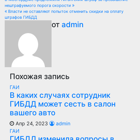
Навигация
нештрафуемого порога скорости
по
Власти не оставляют попыток отменить скидки на оплату
штрафов ГИБДД
записям
от
admin
Похожая запись
ГАИ
В каких случаях сотрудник
ГИБДД может сесть в салон
вашего авто
Апр 24, 2023
admin
ГАИ
ГИБДД изменила вопросы в