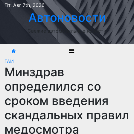
Перейти
Пт. Авг 7th, 2026
к
Автоновости
содержимому
Свежие автомобильные новости
ГАИ
Минздрав
определился со
сроком введения
скандальных правил
медосмотра