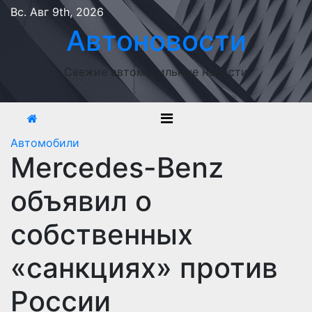
Перейти
Вс. Авг 9th, 2026
к
Автоновости
содержимому
Свежие автомобильные новости
Автомобили
Mercedes-Benz
объявил о
собственных
«санкциях» против
России