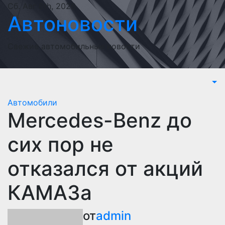
Перейти
Сб. Авг 8th, 2026
Автоновости
к
содержимому
Свежие автомобильные новости
Автомобили
Mercedes-Benz до
сих пор не
отказался от акций
КАМАЗа
от
admin