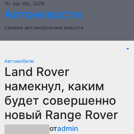
Перейти
Чт. Авг 6th, 2026
Автоновости
к
содержимому
Свежие автомобильные новости
Автомобили
Land Rover
намекнул, каким
будет совершенно
новый Range Rover
от
admin