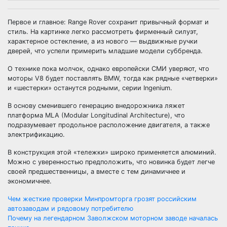
Первое и главное: Range Rover сохранит привычный формат и
стиль. На картинке легко рассмотреть фирменный силуэт,
характерное остекление, а из нового — выдвижные ручки
дверей, что успели примерить младшие модели суббренда.
О технике пока молчок, однако европейски СМИ уверяют, что
моторы V8 будет поставлять BMW, тогда как рядные «четверки»
и «шестерки» останутся родными, серии Ingenium.
В основу сменившего генерацию внедорожника ляжет
платформа MLA (Modular Longitudinal Architecture), что
подразумевает продольное расположение двигателя, а также
электрификацию.
В конструкция этой «тележки» широко применяется алюминий.
Можно с уверенностью предположить, что новинка будет легче
своей предшественницы, а вместе с тем динамичнее и
экономичнее.
Навигация
Чем жесткие проверки Минпромторга грозят российским
автозаводам и рядовому потребителю
по
Почему на легендарном Заволжском моторном заводе началась