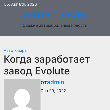
Перейти
Сб. Авг 8th, 2026
к
Автоновости
содержимому
Свежие автомобильные новости
Автотовары
Когда заработает
завод Evolute
от
admin
Сен 29, 2022