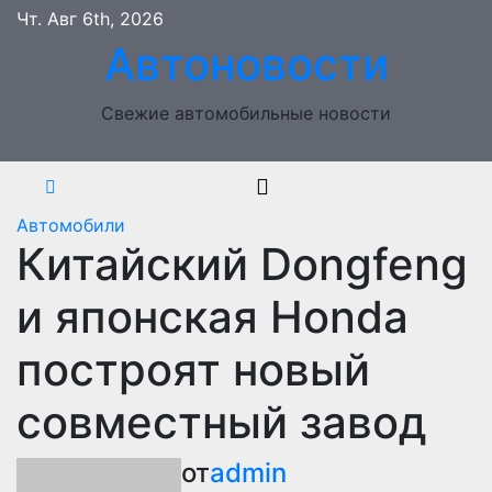
Перейти
Чт. Авг 6th, 2026
к
Автоновости
содержимому
Свежие автомобильные новости
Автомобили
Китайский Dongfeng
и японская Honda
построят новый
совместный завод
от
admin