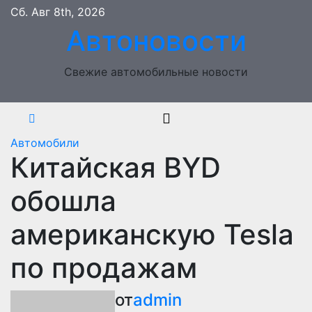
Перейти
Сб. Авг 8th, 2026
к
Автоновости
содержимому
Свежие автомобильные новости
Автомобили
Китайская BYD
обошла
американскую Tesla
по продажам
от
admin