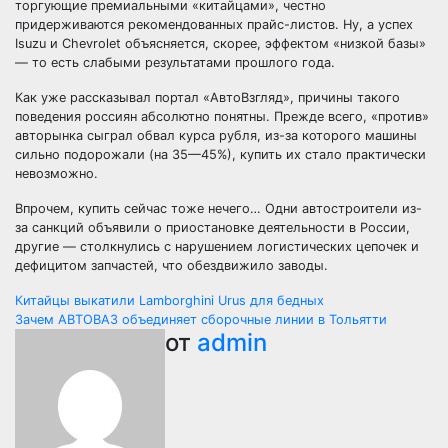
торгующие премиальными «китайцами», честно
придерживаются рекомендованных прайс-листов. Ну, а успех
Isuzu и Chevrolet объясняется, скорее, эффектом «низкой базы»
— то есть слабыми результатами прошлого года.
Как уже рассказывал портал «АвтоВзгляд», причины такого
поведения россиян абсолютно понятны. Прежде всего, «против»
авторынка сыграл обвал курса рубля, из-за которого машины
сильно подорожали (на 35—45%), купить их стало практически
невозможно.
Впрочем, купить сейчас тоже нечего… Одни автостроители из-
за санкций объявили о приостановке деятельности в России,
другие — столкнулись с нарушением логистических цепочек и
дефицитом запчастей, что обездвижило заводы.
Навигация
Китайцы выкатили Lamborghini Urus для бедных
Зачем АВТОВАЗ объединяет сборочные линии в Тольятти
по
от
admin
записям