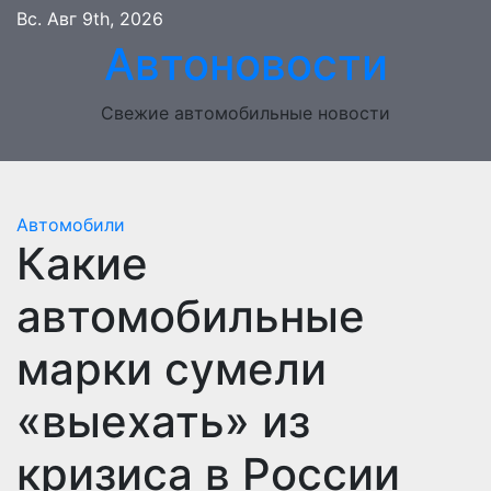
Перейти
Вс. Авг 9th, 2026
к
Автоновости
содержимому
Свежие автомобильные новости
Автомобили
Какие
автомобильные
марки сумели
«выехать» из
кризиса в России