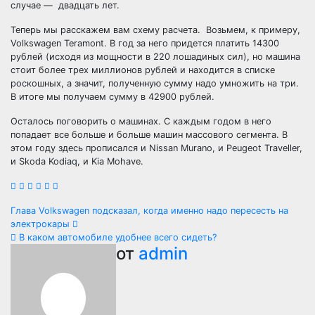
случае — двадцать лет.
Теперь мы расскажем вам схему расчета. Возьмем, к примеру,
Volkswagen Teramont. В год за него придется платить 14300
рублей (исходя из мощности в 220 лошадиных сил), но машина
стоит более трех миллионов рублей и находится в списке
роскошных, а значит, полученную сумму надо умножить на три.
В итоге мы получаем сумму в 42900 рублей.
Осталось поговорить о машинах. С каждым годом в него
попадает все больше и больше машин массового сегмента. В
этом году здесь прописался и Nissan Murano, и Peugeot Traveller,
и Skoda Kodiaq, и Kia Mohave.
Навигация
Глава Volkswagen подсказал, когда именно надо пересесть на
электрокары
по
В каком автомобиле удобнее всего сидеть?
от
admin
записям