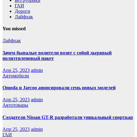
Без рубрики
ГАИ
Дороги
Лайфхак
You missed
Лайфхак
Зачем бывалые водители возят с собой дырявый
полиэтиленовый пакет
Апр 25, 2023
admin
Автомобили
Оmoda и Jaecoo анонсировали семь новых моделей
Апр 25, 2023
admin
Автотовары
Создатели Nissan GT-R разработали уникальный спорткар
Апр 25, 2023
admin
ГАИ