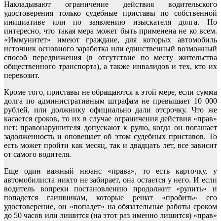
Накладывают ограничение действия водительского
удостоверения только судебные приставы по собственной
инициативе или по заявлению изыскателя долга. Но
интересно, что такая мера может быть применена не ко всем.
«Иммунитет» имеют граждане, для которых автомобиль
источник основного заработка или единственный возможный
способ передвижения (в отсутствие по месту жительства
общественного транспорта), а также инвалидов и тех, кто их
перевозит.
Кроме того, приставы не обращаются к этой мере, если сумма
долга по административным штрафам не превышает 10 000
рублей, или должнику официально дали отсрочку. Что же
касается сроков, то их в случае ограничения действия «прав»
нет: правонарушителя допускают к рулю, когда он погашает
задолженность и оповещает об этом судебных приставов. То
есть может пройти как месяц, так и двадцать лет, все зависит
от самого водителя.
Еще один важный нюанс «права», то есть карточку, у
автомобилиста никто не забирает, она остается у него. И если
водитель вопреки постановлению продолжит «рулить» и
попадется гаишникам, которые решат «пробить» его
удостоверение, он «попадет» на обязательные работы сроком
до 50 часов или лишится (на этот раз именно лишится) «прав»