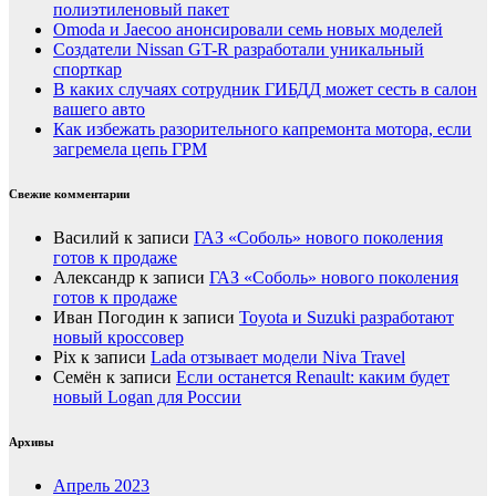
полиэтиленовый пакет
Оmoda и Jaecoo анонсировали семь новых моделей
Создатели Nissan GT-R разработали уникальный
спорткар
В каких случаях сотрудник ГИБДД может сесть в салон
вашего авто
Как избежать разорительного капремонта мотора, если
загремела цепь ГРМ
Свежие комментарии
Василий
к записи
ГАЗ «Соболь» нового поколения
готов к продаже
Александр
к записи
ГАЗ «Соболь» нового поколения
готов к продаже
Иван Погодин
к записи
Toyota и Suzuki разработают
новый кроссовер
Pix
к записи
Lada отзывает модели Niva Travel
Семён
к записи
Если останется Renault: каким будет
новый Logan для России
Архивы
Апрель 2023