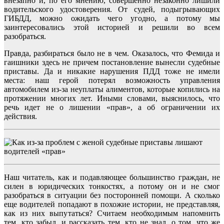
внезапно и, по его мнению, совершенно незаконно лишили
водительского удостоверения. От судей, подыгрывающих
ГИБДД, можно ожидать чего угодно, а потому мы
заинтересовались этой историей и решили во всем
разобраться.
Правда, разбираться было не в чем. Оказалось, что Фемида и
гаишники здесь не причем постановление вынесли судебные
приставы. Да и никакие нарушения ПДД тоже не имели
места: наш герой потерял возможность управления
автомобилем из-за неуплаты алиментов, которые копились на
протяжении многих лет. Иными словами, выяснилось, что
речь идет не о лишении «прав», а об ограничении их
действия.
Наш читатель, как и подавляющее большинство граждан, не
силен в юридических тонкостях, а потому он и не смог
разобраться в ситуации без посторонней помощи. А сколько
еще водителей попадают в похожие истории, не представляя,
как из них выпутаться? Считаем необходимым напомнить
тем, кто забыл, и рассказать тем, кто не знал, о том, что же