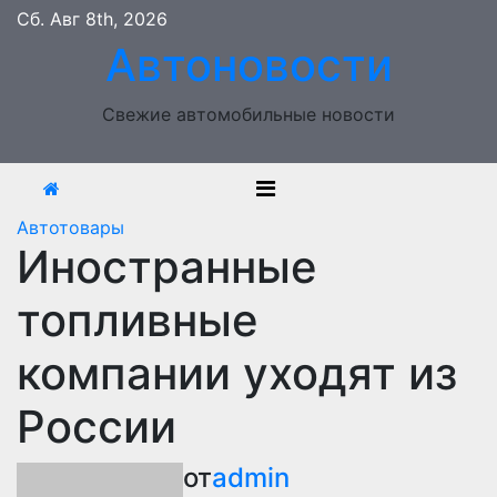
Перейти
Сб. Авг 8th, 2026
к
Автоновости
содержимому
Свежие автомобильные новости
Автотовары
Иностранные
топливные
компании уходят из
России
от
admin