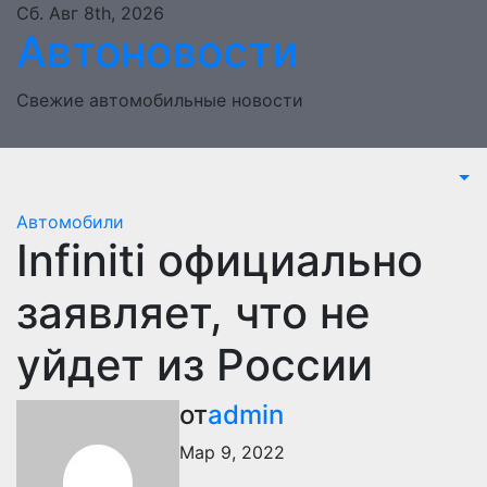
Перейти
Сб. Авг 8th, 2026
Автоновости
к
содержимому
Свежие автомобильные новости
Автомобили
Infiniti официально
заявляет, что не
уйдет из России
от
admin
Мар 9, 2022