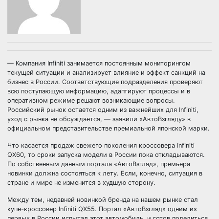
— Компания Infiniti занимается постоянным мониторингом
текущей ситуации и анализирует влияние и эффект санкций на
бизнес в России. Соответствующие подразделения проверяют
всю поступающую информацию, адаптируют процессы и в
оперативном режиме решают возникающие вопросы.
Российский рынок остается одним из важнейших для Infiniti,
уход с рынка не обсуждается, — заявили «АвтоВзгляду» в
официальном представительстве премиальной японской марки.
Что касается продаж свежего поколения кроссовера Infiniti
QX60, то сроки запуска модели в России пока откладываются.
По собственным данным портала «АвтоВзгляд», премьера
новинки должна состояться к лету. Если, конечно, ситуация в
стране и мире не изменится в худшую сторону.
Между тем, недавней новинкой бренда на нашем рынке стал
купе-кроссовер Infiniti QX55. Портал «АвтоВзгляд» одним из
первых в России испытал этот автомобиль, и готов поделиться