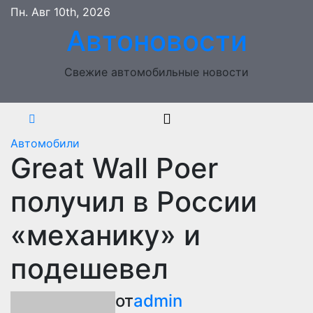
Перейти
Пн. Авг 10th, 2026
к
Автоновости
содержимому
Свежие автомобильные новости
Автомобили
Great Wall Poer
получил в России
«механику» и
подешевел
от
admin