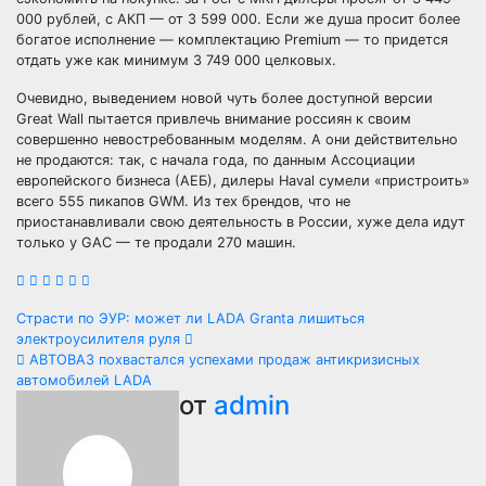
000 рублей, с АКП — от 3 599 000. Если же душа просит более
богатое исполнение — комплектацию Premium — то придется
отдать уже как минимум 3 749 000 целковых.
Очевидно, выведением новой чуть более доступной версии
Great Wall пытается привлечь внимание россиян к своим
совершенно невостребованным моделям. А они действительно
не продаются: так, с начала года, по данным Ассоциации
европейского бизнеса (АЕБ), дилеры Haval сумели «пристроить»
всего 555 пикапов GWM. Из тех брендов, что не
приостанавливали свою деятельность в России, хуже дела идут
только у GAC — те продали 270 машин.
Навигация
Страсти по ЭУР: может ли LADA Granta лишиться
электроусилителя руля
по
АВТОВАЗ похвастался успехами продаж антикризисных
автомобилей LADA
записям
от
admin