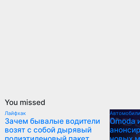
You missed
Лайфхак
Автомобил
Зачем бывалые водители
Оmoda и
возят с собой дырявый
анонсир
полиэтиленовый пакет
новых 