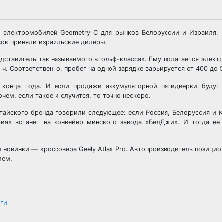
ни электромобилей Geometry C для рынков Белоруссии и Израиля. 
явок приняли израильские дилеры.
дставитель так называемого «гольф-класса». Ему полагается элект
∙ч. Соответственно, пробег на одной зарядке варьируется от 400 до 
 конца года. И если продажи аккумуляторной пятидверки будут
чем, если такое и случится, то точно нескоро.
тайского бренда говорили следующее: если Россия, Белоруссия и К
ия» встанет на конвейер минского завода «БелДжи». И тогда ее
новинки — кроссовера Geely Atlas Pro. Автопроизводитель позицион
ием.
ьги