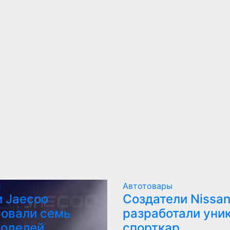
и
Автотовары
 Jaecoo
Создатели Nissan
овали семь
разработали уни
моделей
спорткар