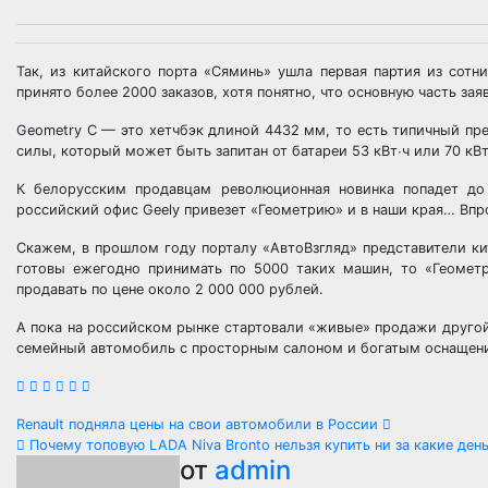
Так, из китайского порта «Сяминь» ушла первая партия из сот
принято более 2000 заказов, хотя понятно, что основную часть за
Geometry C — это хетчбэк длиной 4432 мм, то есть типичный пре
силы, который может быть запитан от батареи 53 кВт∙ч или 70 кВт
К белорусским продавцам революционная новинка попадет до
российский офис Geely привезет «Геометрию» и в наши края… Впро
Скажем, в прошлом году порталу «АвтоВзгляд» представители ки
готовы ежегодно принимать по 5000 таких машин, то «Геометр
продавать по цене около 2 000 000 рублей.
А пока на российском рынке стартовали «живые» продажи другой 
семейный автомобиль с просторным салоном и богатым оснащен
Навигация
Renault подняла цены на свои автомобили в России
Почему топовую LADA Niva Bronto нельзя купить ни за какие ден
по
от
admin