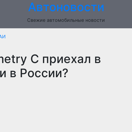
Автоновости
Свежие автомобильные новости
АИ
etry C приехал в
и в России?