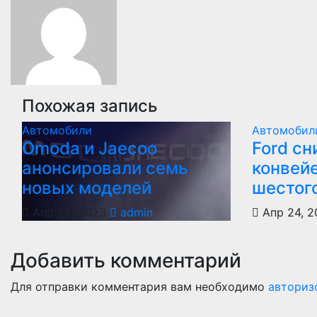
записям
Похожая запись
Автомобили
Автомобил
Оmoda и Jaecoo
Ford сн
анонсировали семь
конвей
новых моделей
шестог
Апр 25, 2023
admin
Апр 24, 2
Добавить комментарий
Для отправки комментария вам необходимо
авториз