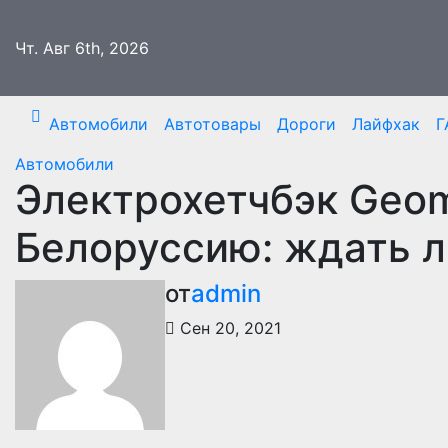
Перейти
к
Чт. Авг 6th, 2026
содержимому
Автомобили
Автотовары
Дороги
Лайфхак
Г
Автомобили
Электрохетчбэк Geom
Белоруссию: ждать л
от
admin
Сен 20, 2021