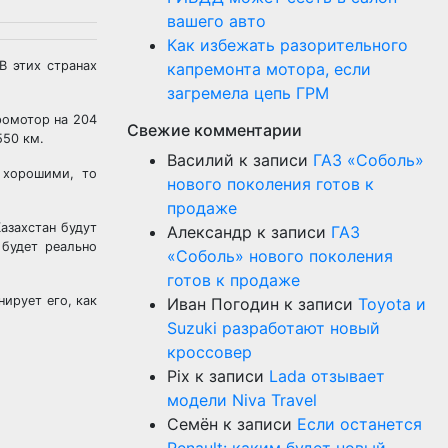
вашего авто
Как избежать разорительного
В этих странах
капремонта мотора, если
загремела цепь ГРМ
ромотор на 204
Свежие комментарии
550 км.
Василий
к записи
ГАЗ «Соболь»
 хорошими, то
нового поколения готов к
продаже
азахстан будут
Александр
к записи
ГАЗ
 будет реально
«Соболь» нового поколения
готов к продаже
ирует его, как
Иван Погодин
к записи
Toyota и
Suzuki разработают новый
кроссовер
Pix
к записи
Lada отзывает
модели Niva Travel
Семён
к записи
Если останется