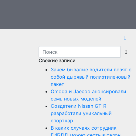
Свежие записи
Зачем бывалые водители возят с
собой дырявый полиэтиленовый
пакет
Оmoda и Jaecoo анонсировали
семь новых моделей
Создатели Nissan GT-R
разработали уникальный
спорткар
В каких случаях сотрудник
ГИБДД может сесть в салон