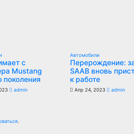
и
Автомобили
имает с
Перерождение: з
ера Mustang
SAAB вновь прис
о поколения
к работе
023
admin
Апр 24, 2023
admin
оваться
.