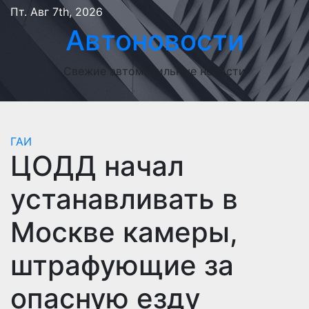
Перейти
Пт. Авг 7th, 2026
к
Автоновости
содержимому
Свежие автомобильные новости
ГАИ
ЦОДД начал
устанавливать в
Москве камеры,
штрафующие за
опасную езду