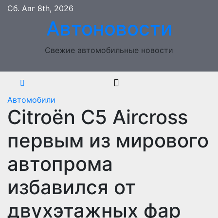
Перейти
Сб. Авг 8th, 2026
к
Автоновости
содержимому
Свежие автомобильные новости
Автомобили
Citroёn C5 Aircross
первым из мирового
автопрома
избавился от
двухэтажных фар