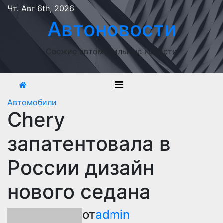
Перейти
Чт. Авг 6th, 2026
к
Автоновости
содержимому
Свежие автомобильные новости
Автомобили
Chery
запатентовала в
России дизайн
нового седана
от
admin