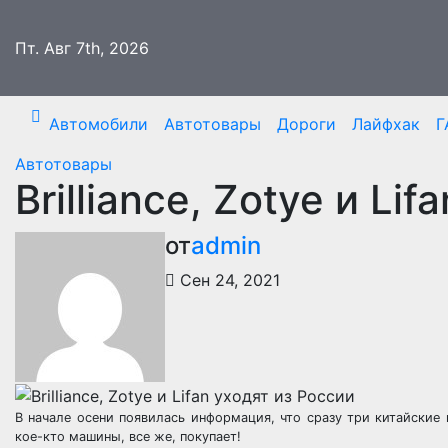
Перейти
к
Пт. Авг 7th, 2026
содержимому
Автомобили
Автотовары
Дороги
Лайфхак
Г
Автотовары
Brilliance, Zotye и Li
от
admin
Сен 24, 2021
В начале осени появилась информация, что сразу три китайские 
кое-кто машины, все же, покупает!