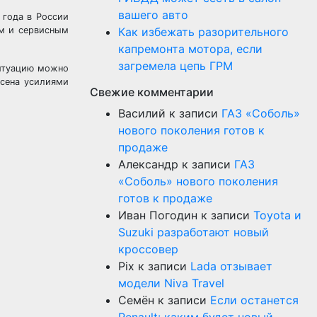
вашего авто
 года в России
ым и сервисным
Как избежать разорительного
капремонта мотора, если
загремела цепь ГРМ
ситуацию можно
асена усилиями
Свежие комментарии
Василий
к записи
ГАЗ «Соболь»
нового поколения готов к
продаже
Александр
к записи
ГАЗ
«Соболь» нового поколения
готов к продаже
Иван Погодин
к записи
Toyota и
Suzuki разработают новый
кроссовер
Pix
к записи
Lada отзывает
модели Niva Travel
Семён
к записи
Если останется