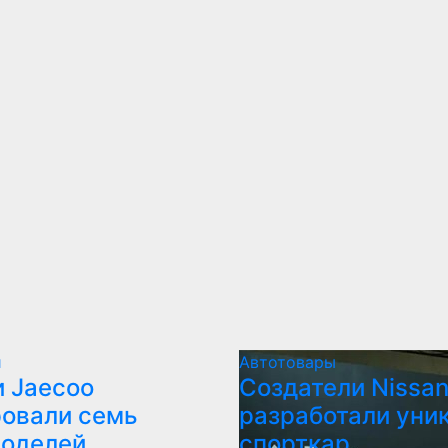
и
Автотовары
 Jaecoo
Создатели Nissan
овали семь
разработали уни
моделей
спорткар