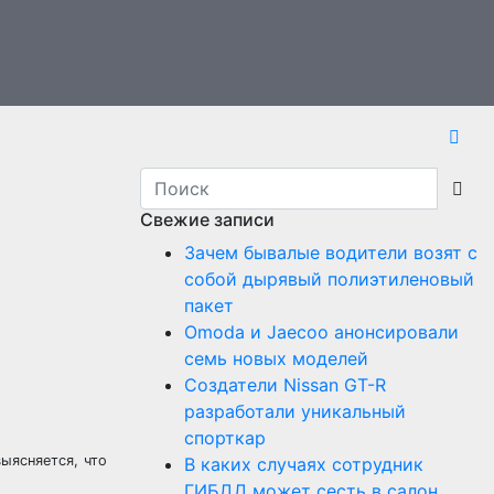
Свежие записи
Зачем бывалые водители возят с
собой дырявый полиэтиленовый
пакет
Оmoda и Jaecoo анонсировали
семь новых моделей
Создатели Nissan GT-R
разработали уникальный
спорткар
ыясняется, что
В каких случаях сотрудник
ГИБДД может сесть в салон