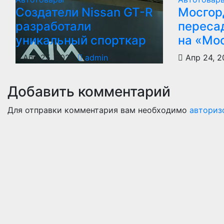
Создатели Nissan GT-R
Мосгор
разработали
переса
уникальный спорткар
на «Мо
Апр 25, 2023
admin
Апр 24, 2
Добавить комментарий
Для отправки комментария вам необходимо
авториз