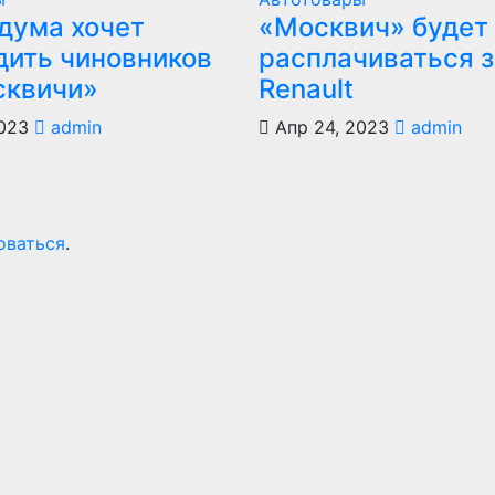
дума хочет
«Москвич» будет
дить чиновников
расплачиваться з
сквичи»
Renault
023
admin
Апр 24, 2023
admin
оваться
.