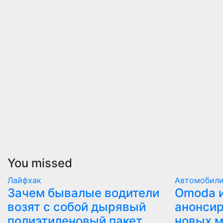
You missed
Лайфхак
Автомобил
Зачем бывалые водители
Оmoda и
возят с собой дырявый
анонсир
полиэтиленовый пакет
новых 