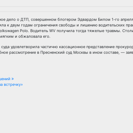
ное дело о ДТП, совершенном блогером Эдвардом Билом 1-го апреля
ила к двум годам ограничения свободы и лишению водительских прав
Volkswagen Polo. Водитель WV получила тогда тяжелые травмы. Стол
мягким и обжаловала его.
 суда удовлетворила частично кассационное представление прокуро
ебное рассмотрение в Пресненский суд Москвы в ином составе, — за
ушений
а встречку»