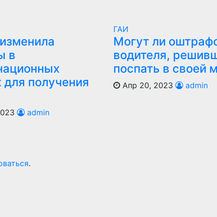
ГАИ
изменила
Могут ли оштраф
ы в
водителя, решив
национных
поспать в своей 
х для получения
Апр 20, 2023
admin
2023
admin
оваться
.