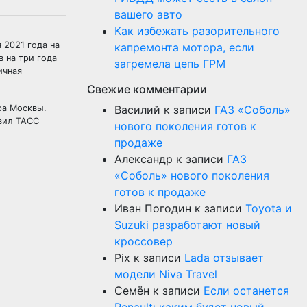
вашего авто
Как избежать разорительного
 2021 года на
капремонта мотора, если
 на три года
загремела цепь ГРМ
ичная
Свежие комментарии
ра Москвы.
Василий
к записи
ГАЗ «Соболь»
явил ТАСС
нового поколения готов к
продаже
Александр
к записи
ГАЗ
«Соболь» нового поколения
готов к продаже
Иван Погодин
к записи
Toyota и
Suzuki разработают новый
кроссовер
Pix
к записи
Lada отзывает
модели Niva Travel
Семён
к записи
Если останется