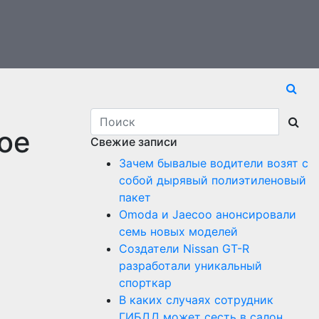
ое
Свежие записи
Зачем бывалые водители возят с
собой дырявый полиэтиленовый
пакет
Оmoda и Jaecoo анонсировали
семь новых моделей
Создатели Nissan GT-R
разработали уникальный
спорткар
В каких случаях сотрудник
ГИБДД может сесть в салон