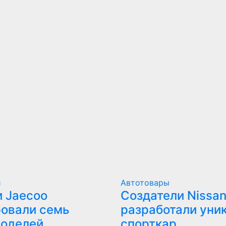
и
Автотовары
 Jaecoo
Создатели Nissan
овали семь
разработали уни
моделей
спорткар