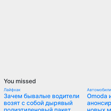
You missed
Лайфхак
Автомобил
Зачем бывалые водители
Оmoda и
возят с собой дырявый
анонсир
полиэтиленовый пакет
новых 