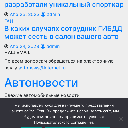
разработали уникальный спорткар
Апр 25, 2023
admin
ГАИ
В каких случаях сотрудник ГИБДД
может сесть в салон вашего авто
Апр 24, 2023
admin
НАШ EMAIL
По всем вопросам обращаться на электронную
почту
avtonews@internet.ru
Автоновости
Свежие автомобильные новости
Мы используем куки для наилучшего представления
Home
нашего сайта. Если Вы продолжите использовать сайт, мы
будем считать что вы принимаете условия
Политика конфиденциальности
Пользовательского соглашения.
Пользовательское соглашение