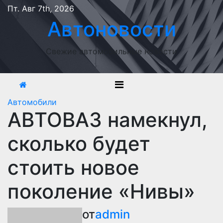
Перейти
Пт. Авг 7th, 2026
к
Автоновости
содержимому
Свежие автомобильные новости
Автомобили
АВТОВАЗ намекнул,
сколько будет
стоить новое
поколение «Нивы»
от
admin