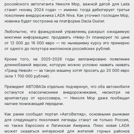
российского автогиганта Николя Мор, важной датой для Lada
станет «конец 2024 года» — именно тогда дебютирует третье
поколение внедорожника LADA Niva. Как уточнил господин Мор,
новинка будет построена на платформе Dacia Duster.
Любопытно, что французский управленец раскрыл ожидаемую
многими информацию: продавать «Ниву-3» планируют по цене
от 12 000 до 16 000 евро — по нынешнему курсу это примерно
от одного до полутора миллионов российских рублей.
Кроме того, на 2025–2026 годы запланировано появление
длиннобазной версии, которую можно условно назвать назвать
«Гранд Нивой» — за такую машину хотят просить до 20 000 евро
(или 1 700 000 рублей).
Президент АВТОВАЗа отдельно подчеркнул, что оба автомобиля
останутся классическими внедорожниками, несмотря на
архитектуру от кроссовера, — Николя Мор даже пообещал
налчие понижающей передачи.
Как ранее сообщал портал «АвтоВзгляд», основными рынками
для следующего поколения легенды станут не только Россия,
но также Евросоюз и Латинская Америка. Плюс новая LADA
может оказаться интересной для жителей горных районов