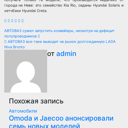
города на Неве: это семейство Kia Rio, седаны Hyundai Solaris и
хетчбэки Hyundai Creta.
Навигация
АВТОВАЗ сумел запустить конвейеры, несмотря на дефицит
полупроводников
по
АВТОВАЗ все-таки выводит на рынок долгожданную LADA
Niva Bronto
записям
от
admin
Похожая запись
Автомобили
Оmoda и Jaecoo анонсировали
семь новых моделей