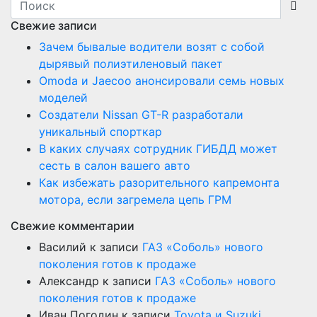
Свежие записи
Зачем бывалые водители возят с собой
дырявый полиэтиленовый пакет
Оmoda и Jaecoo анонсировали семь новых
моделей
Создатели Nissan GT-R разработали
уникальный спорткар
В каких случаях сотрудник ГИБДД может
сесть в салон вашего авто
Как избежать разорительного капремонта
мотора, если загремела цепь ГРМ
Свежие комментарии
Василий
к записи
ГАЗ «Соболь» нового
поколения готов к продаже
Александр
к записи
ГАЗ «Соболь» нового
поколения готов к продаже
Иван Погодин
к записи
Toyota и Suzuki