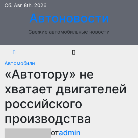
Перейти
Сб. Авг 8th, 2026
к
Автоновости
содержимому
Свежие автомобильные новости
Автомобили
«Автотору» не
хватает двигателей
российского
производства
от
admin