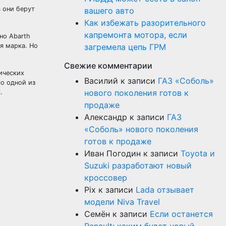
 они берут
вашего авто
Как избежать разорительного
капремонта мотора, если
но Abarth
я марка. Но
загремела цепь ГРМ
Свежие комментарии
ических
Василий
к записи
ГАЗ «Соболь»
По одной из
нового поколения готов к
.
продаже
Александр
к записи
ГАЗ
«Соболь» нового поколения
готов к продаже
Иван Погодин
к записи
Toyota и
Suzuki разработают новый
кроссовер
Pix
к записи
Lada отзывает
модели Niva Travel
Семён
к записи
Если останется