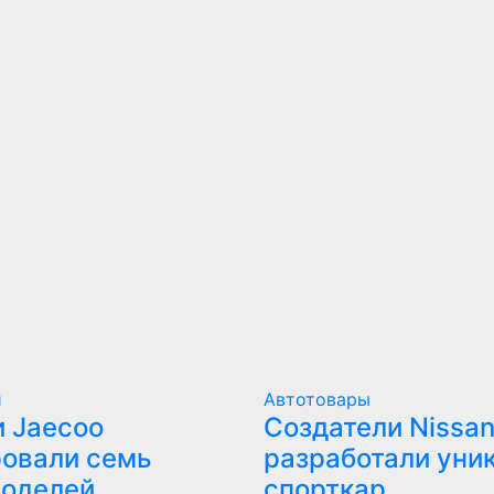
и
Автотовары
 Jaecoo
Создатели Nissan
овали семь
разработали уни
моделей
спорткар