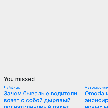
You missed
Лайфхак
Автомобил
Зачем бывалые водители
Оmoda и
возят с собой дырявый
анонсир
полиэтиленовый пакет
новых 