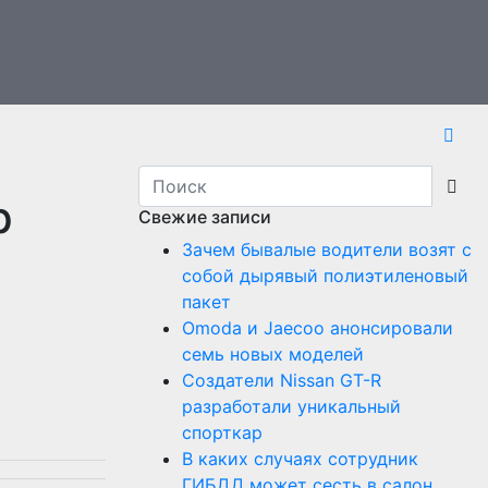
р
Свежие записи
Зачем бывалые водители возят с
собой дырявый полиэтиленовый
пакет
Оmoda и Jaecoo анонсировали
семь новых моделей
Создатели Nissan GT-R
разработали уникальный
спорткар
В каких случаях сотрудник
ГИБДД может сесть в салон