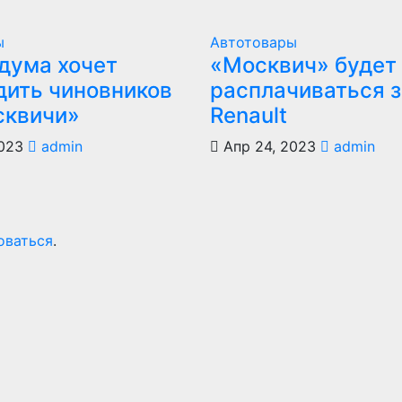
ы
Автотовары
дума хочет
«Москвич» будет
дить чиновников
расплачиваться з
сквичи»
Renault
023
admin
Апр 24, 2023
admin
оваться
.