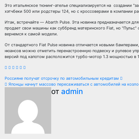
Это итальянское тюнинг-ателье специализируется на создании "за
хэтчбеки 500 или родстеры 124, но с кроссоверами в компании р
Итак, встречайте — Abarth Pulse. Эта новинка предназначается дл
продает свои машины как суббренд материнского Fiat, но "Пульс"
вернемся к самой модели.
От стандартного Fiat Pulse новинка отличается новыми бамперам
нюансов можно отметить перенастроенную подвеску и рулевое упра
версий под капотом расположится турбо-мотор 1.3 мощностью в 1
Навигация
Россияне получат отсрочку по автомобильным кредитам
Японцы начнут массово пересаживаться с автомобилей на козло
по
от
admin
записям